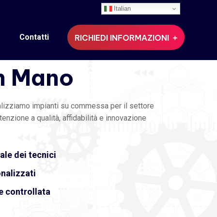
Italian
5
Progettiamo
Contatti
RICHIEDI INFORMAZIONI
ari
su
Misura
n
Mano
lizziamo impianti su commessa per il settore
ttenzione a qualità, affidabilità e innovazione
le dei tecnici
nalizzati
e controllata