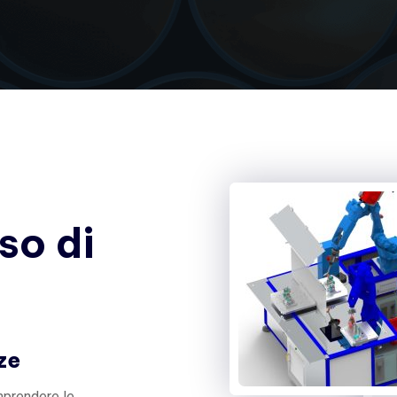
so
di
ze
mprendere le