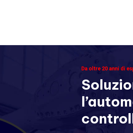
Da oltre 20 anni di e
Soluzio
l’auto
control