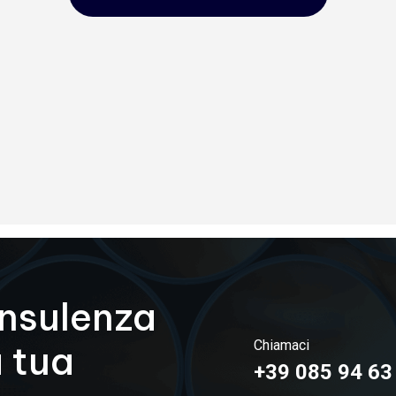
onsulenza
Chiamaci
a tua
+39 085 94 63